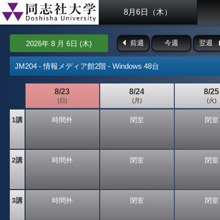
8月6日（木）
前週
今週
翌週
2026年 8 月 6日 (木)
JM204 - 情報メディア館2階 - Windows 48台
8/23
8/24
8/25
(日)
(月)
(火)
1講
時間外
閉室
閉室
2講
時間外
閉室
閉室
3講
時間外
閉室
閉室